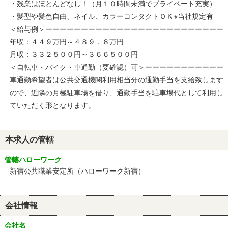
・残業はほとんどなし！（月１０時間未満でプライベート充実）
・髪型や髪色自由、ネイル、カラーコンタクトＯＫ※当社規定有
＜給与例＞ーーーーーーーーーーーーーーーーーーーーーーーーー
年収：４４９万円～４８９．８万円
月収：３３２５００円～３６６５００円
＜自転車・バイク・車通勤（要確認）可＞ーーーーーーーーーーー
車通勤希望者は公共交通機関利用相当分の通勤手当を支給致します
ので、近隣の月極駐車場を借り、通勤手当を駐車場代として利用し
ていただく形となります。
本求人の管轄
管轄ハローワーク
新宿公共職業安定所（ハローワーク新宿）
会社情報
会社名