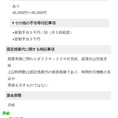
あり
45,000円〜45,000円
その他の手当等付記事項
※夜勤手当５千円／回（月５回程度）
※皆勤手当３千円
固定残業代に関する特記事項
残業有無に関わらず２２Ｈ～２０Ｈ分支給、超過分は別途支
給
上記時間数は固定残業代の積算根拠であり、時間外労働数の見
込や
実績を示すものではない
賃金形態
月給
昇給