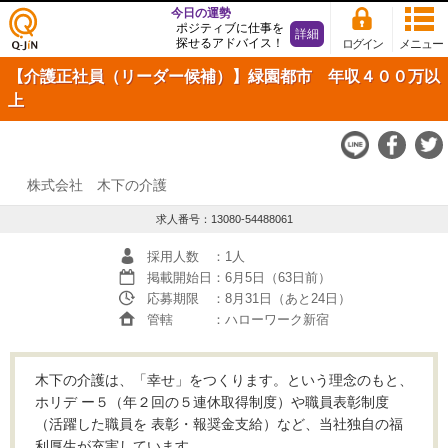
今日の運勢
ポジティブに仕事を
詳細
探せるアドバイス！
ログイン
メニュー
仕事
【介護正社員（リーダー候補）】緑園都市 年収４００万以
探し
の求
上
人サ
イト
Q-JiN
株式会社 木下の介護
求人番号：13080-54488061
採用人数
：1人
掲載開始日
：6月5日（63日前）
応募期限
：8月31日（あと24日）
管轄
：ハローワーク新宿
木下の介護は、「幸せ」をつくります。という理念のもと、
ホリデ ー５（年２回の５連休取得制度）や職員表彰制度
（活躍した職員を 表彰・報奨金支給）など、当社独自の福
利厚生が充実しています。