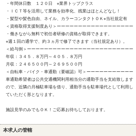
・年間休日数 １２０日 ※業界トップクラス
・ＩＣＴ等を活用して業務を効率化、残業はほとんどなし！
・髪型や髪色自由、ネイル、カラーコンタクトＯＫ※当社規定有
＜資格取得支援制度あり＞ーーーーーーーーーーーーーーーーーー
・働きながら無料で初任者研修の資格が取得できます。
※週１回の通学で、約３ヵ月で修了できます（当社規定あり）。
＜給与例＞ーーーーーーーーーーーーーーーーーーーーーーーーー
年収：３４５．８万円～４０５．８万円
月収：２４６５００円～２６９５００円
＜自転車・バイク・車通勤（要確認）可＞ーーーーーーーーーーー
車通勤希望者は公共交通機関利用相当分の通勤手当を支給致します
ので、近隣の月極駐車場を借り、通勤手当を駐車場代として利用し
ていただく形となります。
施設見学のみでもＯＫ！ご応募お待ちしております。
本求人の管轄