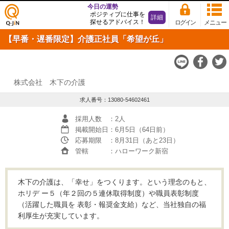
今日の運勢
ポジティブに仕事を
詳細
探せるアドバイス！
ログイン
メニュー
仕事
【早番・遅番限定】介護正社員「希望が丘」
探し
の求
人サ
イト
Q-JiN
株式会社 木下の介護
求人番号：13080-54602461
採用人数
：2人
掲載開始日
：6月5日（64日前）
応募期限
：8月31日（あと23日）
管轄
：ハローワーク新宿
木下の介護は、「幸せ」をつくります。という理念のもと、
ホリデ ー５（年２回の５連休取得制度）や職員表彰制度
（活躍した職員を 表彰・報奨金支給）など、当社独自の福
利厚生が充実しています。