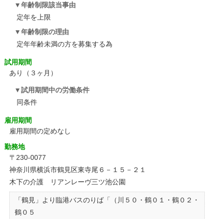
年齢制限該当事由
定年を上限
年齢制限の理由
定年年齢未満の方を募集する為
試用期間
あり（３ヶ月）
試用期間中の労働条件
同条件
雇用期間
雇用期間の定めなし
勤務地
〒230-0077
神奈川県横浜市鶴見区東寺尾６－１５－２１
木下の介護 リアンレーヴ三ツ池公園
「鶴見」より臨港バスのりば「（川５０・鶴０１・鶴０２・
鶴０５