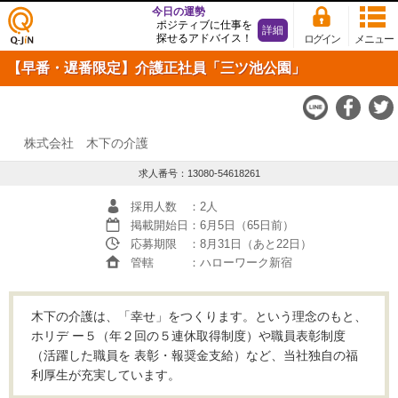
今日の運勢
ポジティブに仕事を
詳細
探せるアドバイス！
ログイン
メニュー
仕事
【早番・遅番限定】介護正社員「三ツ池公園」
探し
の求
人サ
イト
Q-JiN
株式会社 木下の介護
求人番号：13080-54618261
採用人数
：2人
掲載開始日
：6月5日（65日前）
応募期限
：8月31日（あと22日）
管轄
：ハローワーク新宿
木下の介護は、「幸せ」をつくります。という理念のもと、
ホリデ ー５（年２回の５連休取得制度）や職員表彰制度
（活躍した職員を 表彰・報奨金支給）など、当社独自の福
利厚生が充実しています。