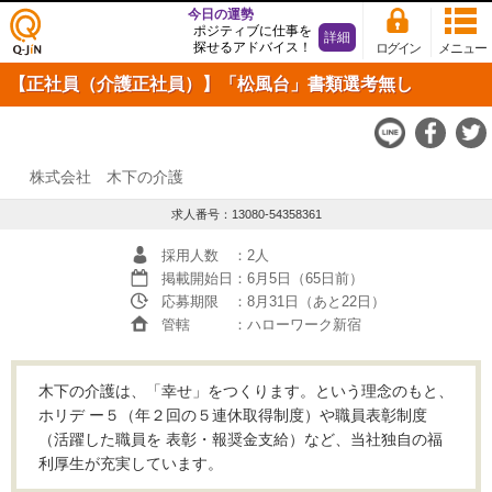
今日の運勢
ポジティブに仕事を
詳細
探せるアドバイス！
ログイン
メニュー
仕事
【正社員（介護正社員）】「松風台」書類選考無し
探し
の求
人サ
イト
Q-JiN
株式会社 木下の介護
求人番号：13080-54358361
採用人数
：2人
掲載開始日
：6月5日（65日前）
応募期限
：8月31日（あと22日）
管轄
：ハローワーク新宿
木下の介護は、「幸せ」をつくります。という理念のもと、
ホリデ ー５（年２回の５連休取得制度）や職員表彰制度
（活躍した職員を 表彰・報奨金支給）など、当社独自の福
利厚生が充実しています。