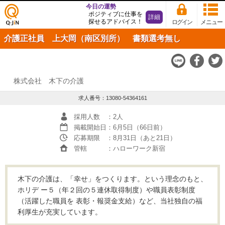
今日の運勢
ポジティブに仕事を
詳細
探せるアドバイス！
ログイン
メニュー
仕事
介護正社員 上大岡（南区別所） 書類選考無し
探し
の求
人サ
イト
Q-JiN
株式会社 木下の介護
求人番号：13080-54364161
採用人数
：2人
掲載開始日
：6月5日（66日前）
応募期限
：8月31日（あと21日）
管轄
：ハローワーク新宿
木下の介護は、「幸せ」をつくります。という理念のもと、
ホリデ ー５（年２回の５連休取得制度）や職員表彰制度
（活躍した職員を 表彰・報奨金支給）など、当社独自の福
利厚生が充実しています。