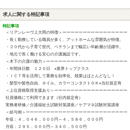
求人に関する特記事項
特記事項
＜リアンレーヴ上大岡の特徴＞ーーーーーーーーーーーーーーーー
・長く勤務している職員が多く、アットホームな雰囲気が特徴。
・２０代から子育て世代、ベテランまで幅広い年齢層が活躍中。
・地元で長く働ける安心の介護施設です。
＜木下の介護の魅力＞ーーーーーーーーーーーーーーーーーーーー
・年間休日数 １２０日 ※業界トップクラス
・ＩＣＴ等を活用して業務を効率化、残業はほとんどなし！
・髪型や髪色自由、ネイル、カラーコンタクトＯＫ※当社規定有
＜上位資格取得支援あり＞ーーーーーーーーーーーーーーーーーー
社員価格にて利用できます（社内規定有）
実務者研修／介護福祉士試験対策講座／ケアマネ試験対策講座
＜給与例＞ーーーーーーーーーーーーーーーーーーーーーーーーー
年収：４，０４６，０００円～４，５８６，０００円
月収：２９５，０００円～３４０，５００円