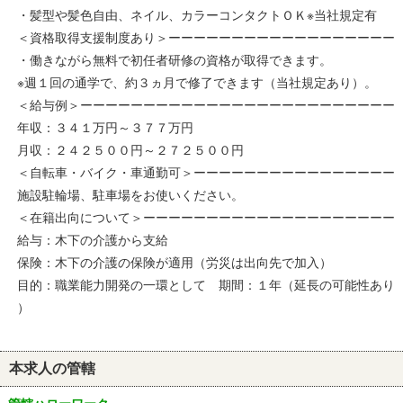
・髪型や髪色自由、ネイル、カラーコンタクトＯＫ※当社規定有
＜資格取得支援制度あり＞ーーーーーーーーーーーーーーーーーー
・働きながら無料で初任者研修の資格が取得できます。
※週１回の通学で、約３ヵ月で修了できます（当社規定あり）。
＜給与例＞ーーーーーーーーーーーーーーーーーーーーーーーーー
年収：３４１万円～３７７万円
月収：２４２５００円～２７２５００円
＜自転車・バイク・車通勤可＞ーーーーーーーーーーーーーーーー
施設駐輪場、駐車場をお使いください。
＜在籍出向について＞ーーーーーーーーーーーーーーーーーーーー
給与：木下の介護から支給
保険：木下の介護の保険が適用（労災は出向先で加入）
目的：職業能力開発の一環として 期間：１年（延長の可能性あり
）
本求人の管轄