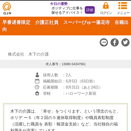
今日の運勢
ポジティブに仕事を
詳細
探せるアドバイス！
ログイン
メニュー
仕事
早番遅番限定 介護正社員 スーパーびゅー蓮花寺 在籍出
探し
の求
向
人サ
イト
Q-JiN
株式会社 木下の介護
求人番号：13080-54347961
採用人数
：2人
掲載開始日
：6月5日（63日前）
応募期限
：8月31日（あと24日）
管轄
：ハローワーク新宿
木下の介護は、「幸せ」をつくります。という理念のもと、
ホリデ ー５（年２回の５連休取得制度）や職員表彰制度
（活躍した職員を 表彰・報奨金支給）など、当社独自の福
利厚生が充実しています。