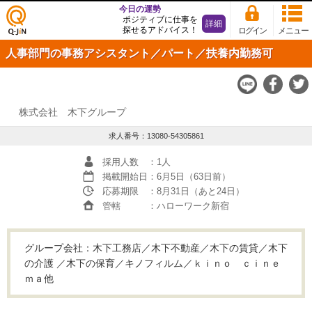
今日の運勢
ポジティブに仕事を
詳細
探せるアドバイス！
ログイン
メニュー
仕事
人事部門の事務アシスタント／パート／扶養内勤務可
探し
の求
人サ
イト
Q-JiN
株式会社 木下グループ
求人番号：13080-54305861
採用人数
：1人
掲載開始日
：6月5日（63日前）
応募期限
：8月31日（あと24日）
管轄
：ハローワーク新宿
グループ会社：木下工務店／木下不動産／木下の賃貸／木下
の介護 ／木下の保育／キノフィルム／ｋｉｎｏ ｃｉｎｅ
ｍａ他