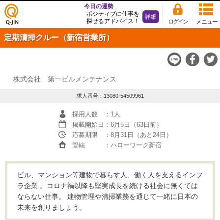
今日の運勢
ポジティブに仕事を
詳細
探せるアドバイス！
ログイン
メニュー
仕事
定期清掃クルー（新宿営業所）
探し
の求
人サ
イト
Q-JiN
株式会社 第一ビルメンテナンス
求人番号：13080-54509961
採用人数
：1人
掲載開始日
：6月5日（63日前）
応募期限
：8月31日（あと24日）
管轄
：ハローワーク新宿
ビル、マンション等建物で暮らす人、働く人を支えるインフ
ラ企業 。コロナ禍以降も堅実成長を続ける社会に無くては
ならない仕事。 建物管理や清掃業務を通じて一緒に日本の
未来を創りましょう。