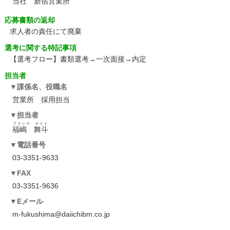
当社 新宿営業所
応募書類の返却
求人者の責任にて廃棄
選考に関する特記事項
【選考フロー】書類選考→一次面接→内定
担当者
課係名、役職名
営業所 採用担当
担当者
フクシマ マイト
福嶋 舞斗
電話番号
03-3351-9633
FAX
03-3351-9636
Eメール
m-fukushima@daiichibm.co.jp