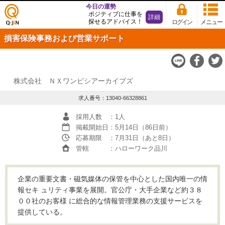
今日の運勢
ポジティブに仕事を
詳細
探せるアドバイス！
ログイン
メニュー
仕事
損害保険事務および営業サポート
探し
の求
人サ
イト
Q-JiN
株式会社 ＮＸワンビシアーカイブズ
求人番号：13040-66328861
採用人数
：1人
掲載開始日
：5月14日（86日前）
応募期限
：7月31日（あと8日）
管轄
：ハローワーク品川
企業の重要文書・磁気媒体の保管を中心とした国内唯一の情
報セキ ュリティ事業を展開。官公庁・大手企業など約３８
００社のお客様 に総合的な情報管理業務の支援サービスを
提供している。