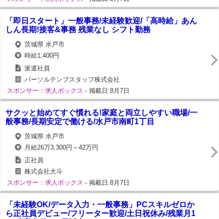
「即日スタート」一般事務/未経験歓迎/「高時給」あん
しん長期!接客&事務 残業なし シフト勤務
茨城県 水戸市
時給1,400円
派遣社員
パーソルテンプスタッフ株式会社
スポンサー：求人ボックス
- 掲載日:8月7日
サクッと始めてすぐ慣れる!家庭と両立しやすい職場/一
般事務/長期安定で働ける/水戸市南町1丁目
茨城県 水戸市
月給26万3,300円～42万円
正社員
株式会社大斗
スポンサー：求人ボックス
- 掲載日:8月7日
「未経験OK/データ入力・一般事務」PCスキルゼロか
ら正社員デビュー/フリーター歓迎/土日祝休み/残業月1