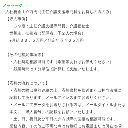
メッセージ
入社祝金１０万円（主任介護支援専門員をお持ちの方のみ）
【収入事例】
・３９歳：主任介護支援専門員、介護福祉士
世帯主、扶養者（配偶者、子２人の場合）
※月給３３．５万円／想定年収４６５万円
【その他補足事項等】
・入社時期相談可能です（希望等あればお伝えください）
・残業時間は１分単位で計算して支給いたします。
【応募の流れについて】
・応募の際は事前連絡の上、応募書類を郵送または担当者欄に
記載してあります、メールアドレスまでお送りください。
・メールにてデータをお送りされる方は、メールタイトルまたは
本文に「求人番号」の記載をお願いいたします。
・土、日、祝日及び平日の夕方以降の面接も相談可能です。
業務内容、その他ご不明な点はお気軽にお電話または所在地欄