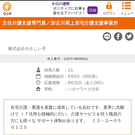
今日の運勢
ポジティブに仕事を
詳細
探せるアドバイス！
ログイン
メニュー
仕事
主任介護支援専門員／加古川尾上居宅介護支援事業所
探し
の求
人サ
イト
Q-JiN
株式会社やさしい手
求人番号：13070-38695561
採用人数
：1人
掲載開始日
：6月5日（63日前）
応募期限
：8月31日（あと24日）
管轄
：ハローワーク渋谷
在宅介護・看護を基盤に成長している会社です。業界に先駆
けて ＩＴ活用も積極的に行い、介護サービスを担う職員の
方にも様々な サポート体制があります。 １３－ユー０５
０１２５