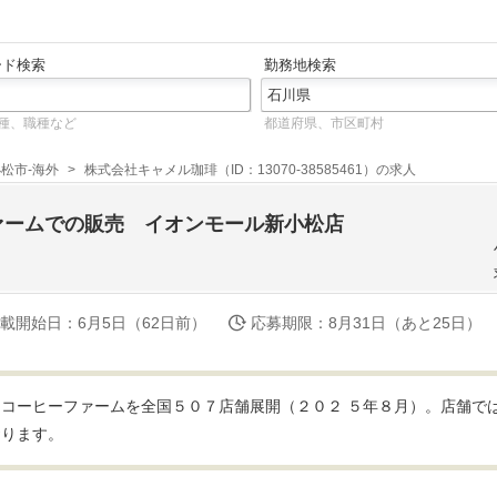
ード検索
勤務地検索
種、職種など
都道府県、市区町村
松市-海外
株式会社キャメル珈琲（ID：13070-38585461）の求人
ァームでの販売 イオンモール新小松店
載開始日
：6月5日（62日前）
応募期限
：8月31日（あと25日）
コーヒーファームを全国５０７店舗展開（２０２ ５年８月）。店舗で
おります。