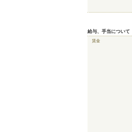
給与、手当について
賃金