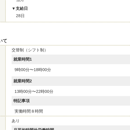
支給日
28日
いて
交替制（シフト制）
就業時間1
9時00分〜18時00分
就業時間2
13時00分〜22時00分
特記事項
実働時間８時間
あり