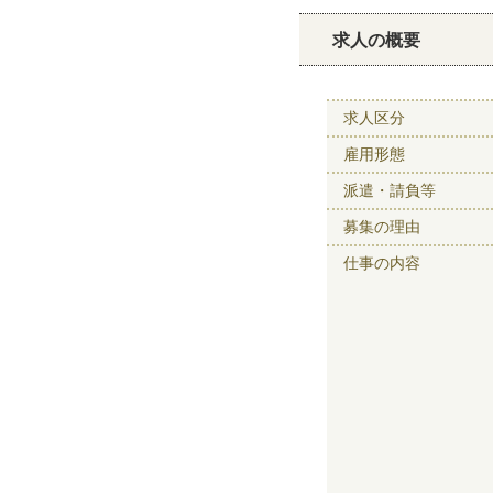
求人の概要
求人区分
雇用形態
派遣・請負等
募集の理由
仕事の内容