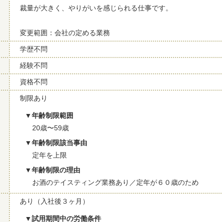
裁量が大きく、やりがいを感じられる仕事です。
変更範囲：会社の定める業務
学歴不問
経験不問
資格不問
制限あり
年齢制限範囲
20歳〜59歳
年齢制限該当事由
定年を上限
年齢制限の理由
お酒のテイスティング業務あり／定年が６０歳のため
あり（入社後３ヶ月）
試用期間中の労働条件