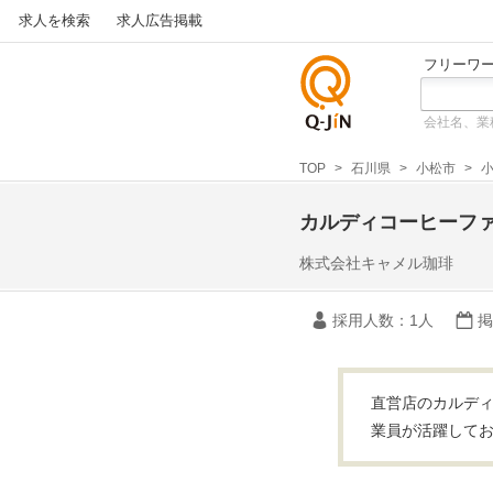
求人を検索
求人広告掲載
フリーワ
会社名、業
仕事探
しの求
TOP
石川県
小松市
小
人サイ
トQ-JiN
カルディコーヒーフ
株式会社キャメル珈琲
採用人数
：1人
掲
直営店のカルディ
業員が活躍して