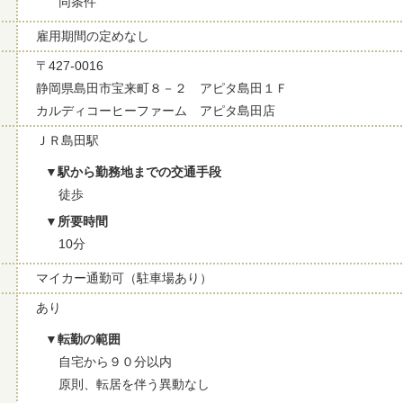
同条件
雇用期間の定めなし
〒427-0016
静岡県島田市宝来町８－２ アピタ島田１Ｆ
カルディコーヒーファーム アピタ島田店
ＪＲ島田駅
駅から勤務地までの交通手段
徒歩
所要時間
10分
マイカー通勤可（駐車場あり）
あり
転勤の範囲
自宅から９０分以内
原則、転居を伴う異動なし