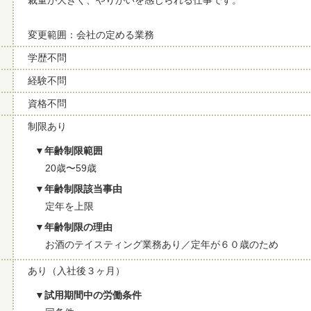
裁量が大きく、やりがいを感じられる仕事です。
変更範囲：会社の定める業務
学歴不問
経験不問
資格不問
制限あり
年齢制限範囲
20歳〜59歳
年齢制限該当事由
定年を上限
年齢制限の理由
お酒のテイスティング業務あり／定年が６０歳のため
あり（入社後３ヶ月）
試用期間中の労働条件