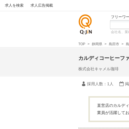
求人を検索
求人広告掲載
フリーワ
会社名、業
仕事探
しの求
TOP
静岡県
島田市
島
人サイ
トQ-JiN
カルディコーヒーフ
株式会社キャメル珈琲
採用人数
：1人
掲
直営店のカルディ
業員が活躍して