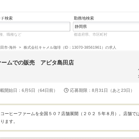
ード検索
勤務地検索
種、職種など
都道府県、市区町村
田市-海外
株式会社キャメル珈琲（ID：13070-38561961）の求人
ァームでの販売 アピタ島田店
載開始日
：6月5日（64日前）
応募期限
：8月31日（あと23日）
コーヒーファームを全国５０７店舗展開（２０２ ５年８月）。店舗で
おります。