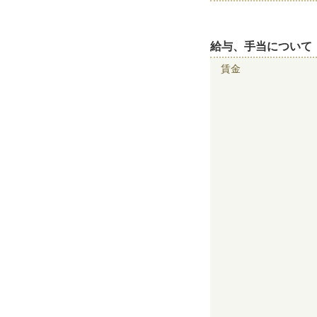
給与、手当について
賃金