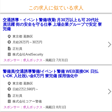
この求人に似ている求人
交通誘導・イベント警備/夜勤 月30万以上も可 20代社
員活躍 街の安全を守る仕事 上場企業グループで安定 寮
完備
東京都 葛飾区
月給26万円～30万円
正社員
株式会社AndSecurity
スポンサー：求人ボックス
- 掲載日:7月31日
警備員/交通誘導警備/イベント警備 WEB面接OK 日払
いOK 入社祝い金8万円 寮完備 採用強化中
東京都 葛飾区
日給2万2,590円～
正社員
株式会社コアー警備
スポンサー：求人ボックス
- 掲載日:8月1日