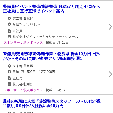
警備員/イベント警備/施設警備 月給27万超え ゼロから
正社員に 直行直帰でイベント案内
東京都 葛飾区
月給27万4,000円～
正社員
株式会社ダイワ・セキュリティー・システム
スポンサー：求人ボックス
- 掲載日:7月13日
警備員/交通誘導警備/軽作業・物流系 祝金10万円 日払
だからその日に買い物 寮アリ WEB面接 週1
東京都 葛飾区
日給1万1,500円～1万7,000円
正社員
株式会社楓樹
スポンサー：求人ボックス
- 掲載日:6月17日
最後の転職に人気「施設警備スタッフ」50～60代が過
半数/月8.9日休/入社祝い金10万円