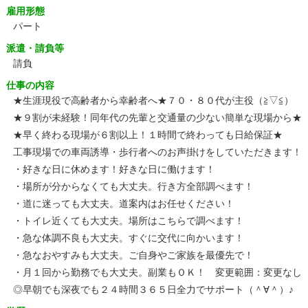
雇用形態
パート
派遣・請負等
請負
仕事の内容
★生涯現役で高齢者から幸齢者へ★７０・８０代が主役（≧▽≦）
★９割が未経験！同年代の先輩と交通量の少ない簡単な現場から★
★早く終わる現場が６割以上！１時間で終わっても日給保証★
工事現場での車両誘導・歩行者へのお声掛けをしていただきます！
・好きな日に休めます！好きな日に働けます！
・場所が分からなくても大丈夫。行き方全部調べます！
・道に迷っても大丈夫。道案内はお任せください！
・トイレ近くても大丈夫。場所はこちらで調べます！
・急な体調不良も大丈夫。すぐに交代に向かいます！
・急なおやすみも大丈夫。ご自身やご家族を最優先で！
・月１回から勤務でも大丈夫。副業もＯＫ！ 変更範囲：変更なし
◎早朝でも深夜でも２４時間３６５日全力でサポート（＾∀＾）♪