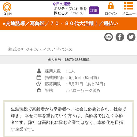
今日の運勢
ポジティブに仕事を
詳細
探せるアドバイス！
ログイン
メニュー
仕事
●交通誘導／葛飾区／７０・８０代大活躍！／週払い
探し
の求
人サ
イト
Q-JiN
株式会社ジャスティスアドバンス
求人番号：13070-38863561
採用人数
：1人
掲載開始日
：6月5日（63日前）
応募期限
：8月31日（あと24日）
管轄
：ハローワーク渋谷
生涯現役で高齢者から幸齢者へ。社会に必要とされ、社会で
輝き、 幸せに年を重ねていく方々は、高齢者ではなく幸齢
者です。弊社 は高齢化に悩む企業ではなく、幸齢化を目指
す企業です。