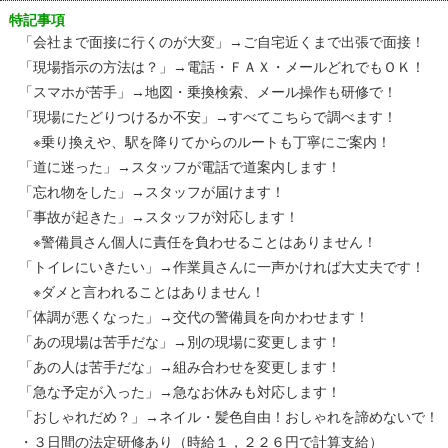
特記事項
「会社まで面接に行くのが大変」→ご自宅近くまで出張で面接！
「現場指示の方法は？」→電話・ＦＡＸ・メールどれでもＯＫ！
「スマホが苦手」→地図・乗換検索、メール操作も研修で！
「現場にたどりつけるか不安」→すべてこちらで調べます！
※乗り換えや、駅を降りてからのルートも丁寧にご案内！
「道に迷った」→スタッフが電話で道案内します！
「忘れ物をした」→スタッフが届けます！
「事故が起きた」→スタッフが対応します！
※警備員さん個人に責任を負わせることはありません！
「トイレにいきたい」→作業員さんに一声かければ大丈夫です！
※ダメと言われることはありません！
「体調が悪くなった」→交代の警備員を向かわせます！
「あの現場は苦手だな」→別の現場に変更します！
「あの人は苦手だな」→組み合わせを変更します！
「急な予定が入った」→急なお休みも対応します！
「おしゃれだめ？」→ネイル・髪色自由！おしゃれを諦めないで！
・３日間の法定研修あり（時給１，２２６円で計算支給）