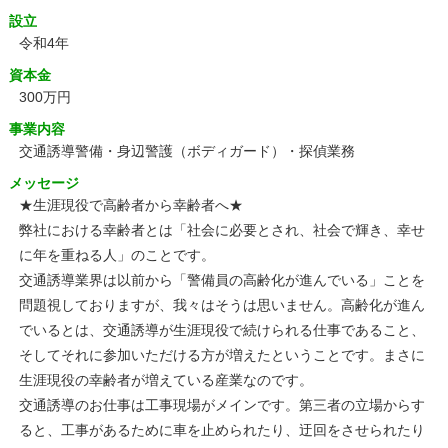
設立
令和4年
資本金
300万円
事業内容
交通誘導警備・身辺警護（ボディガード）・探偵業務
メッセージ
★生涯現役で高齢者から幸齢者へ★
弊社における幸齢者とは「社会に必要とされ、社会で輝き、幸せ
に年を重ねる人」のことです。
交通誘導業界は以前から「警備員の高齢化が進んでいる」ことを
問題視しておりますが、我々はそうは思いません。高齢化が進ん
でいるとは、交通誘導が生涯現役で続けられる仕事であること、
そしてそれに参加いただける方が増えたということです。まさに
生涯現役の幸齢者が増えている産業なのです。
交通誘導のお仕事は工事現場がメインです。第三者の立場からす
ると、工事があるために車を止められたり、迂回をさせられたり