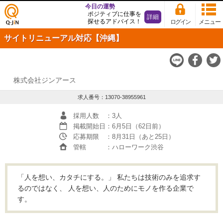
今日の運勢
ポジティブに仕事を
詳細
探せるアドバイス！
ログイン
メニュー
仕事
サイトリニューアル対応【沖縄】
探し
の求
人サ
イト
Q-JiN
株式会社ジンアース
求人番号：13070-38955961
採用人数
：3人
掲載開始日
：6月5日（62日前）
応募期限
：8月31日（あと25日）
管轄
：ハローワーク渋谷
「人を想い、カタチにする。」 私たちは技術のみを追求す
るのではなく、 人を想い、人のためにモノを作る企業で
す。