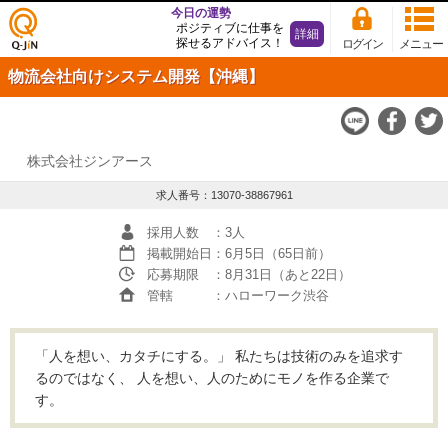
今日の運勢
ポジティブに仕事を
詳細
探せるアドバイス！
ログイン
メニュー
仕事
物流会社向けシステム開発【沖縄】
探し
の求
人サ
イト
Q-JiN
株式会社ジンアース
求人番号：13070-38867961
採用人数
：3人
掲載開始日
：6月5日（65日前）
応募期限
：8月31日（あと22日）
管轄
：ハローワーク渋谷
「人を想い、カタチにする。」 私たちは技術のみを追求す
るのではなく、 人を想い、人のためにモノを作る企業で
す。