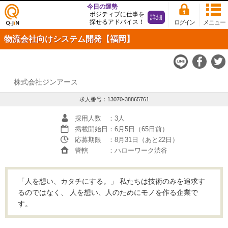
今日の運勢
ポジティブに仕事を
詳細
探せるアドバイス！
ログイン
メニュー
仕事
物流会社向けシステム開発【福岡】
探し
の求
人サ
イト
Q-JiN
株式会社ジンアース
求人番号：13070-38865761
採用人数
：3人
掲載開始日
：6月5日（65日前）
応募期限
：8月31日（あと22日）
管轄
：ハローワーク渋谷
「人を想い、カタチにする。」 私たちは技術のみを追求す
るのではなく、 人を想い、人のためにモノを作る企業で
す。