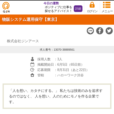
今日の運勢
ポジティブに仕事を
詳細
探せるアドバイス！
ログイン
メニュー
仕事
物販システム運用保守【東京】
探し
の求
人サ
イト
Q-JiN
株式会社ジンアース
求人番号：13070-38889561
採用人数
：3人
掲載開始日
：6月5日（65日前）
応募期限
：8月31日（あと22日）
管轄
：ハローワーク渋谷
「人を想い、カタチにする。」 私たちは技術のみを追求す
るのではなく、 人を想い、人のためにモノを作る企業で
す。