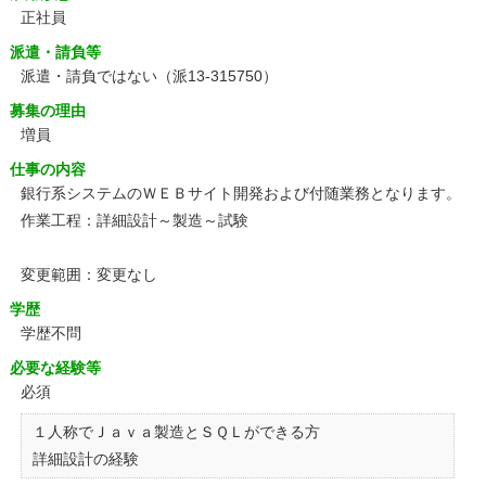
正社員
派遣・請負等
派遣・請負ではない（派13-315750）
募集の理由
増員
仕事の内容
銀行系システムのＷＥＢサイト開発および付随業務となります。
作業工程：詳細設計～製造～試験
変更範囲：変更なし
学歴
学歴不問
必要な経験等
必須
１人称でＪａｖａ製造とＳＱＬができる方
詳細設計の経験