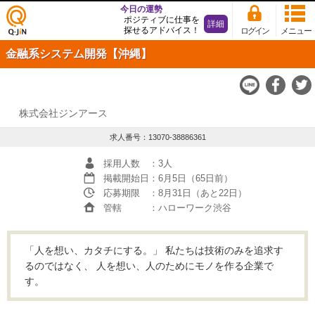
今日の運勢
ポジティブに仕事を
詳細
探せるアドバイス！
ログイン
メニュー
仕事
金融系システム開発【沖縄】
探し
の求
人サ
イト
Q-JiN
株式会社ジンアース
求人番号：13070-38886361
採用人数
：3人
掲載開始日
：6月5日（65日前）
応募期限
：8月31日（あと22日）
管轄
：ハローワーク渋谷
「人を想い、カタチにする。」 私たちは技術のみを追求す
るのではなく、 人を想い、人のためにモノを作る企業で
す。