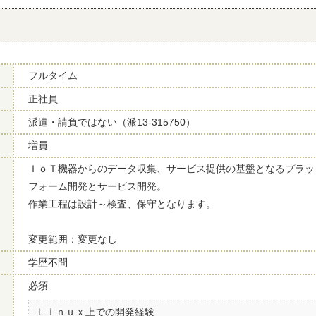
フルタイム
正社員
派遣・請負ではない（派13-315750）
増員
ＩｏＴ機器からのデータ収集、サービス提供の基盤となるプラッ
フォーム開発とサービス開発。
作業工程は設計～検査、保守となります。
変更範囲：変更なし
学歴不問
必須
Ｌｉｎｕｘ上での開発経験