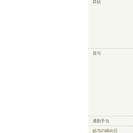
昇給
賞与
通勤手当
給与の締め日