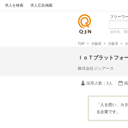
求人を検索
求人広告掲載
フリーワ
会社名、業
仕事探
しの求
TOP
大阪府
大阪市
大
人サイ
トQ-JiN
ＩｏＴプラットフォ
株式会社ジンアース
採用人数
：3人
掲
「人を想い、カタ
る企業です。