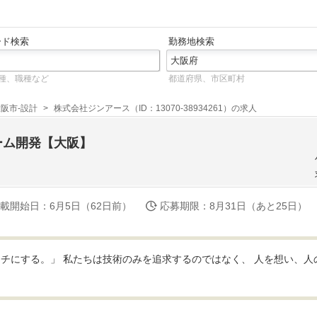
ード検索
勤務地検索
種、職種など
都道府県、市区町村
阪市-設計
株式会社ジンアース（ID：13070-38934261）の求人
ーム開発【大阪】
載開始日
：6月5日（62日前）
応募期限
：8月31日（あと25日）
チにする。」 私たちは技術のみを追求するのではなく、 人を想い、人