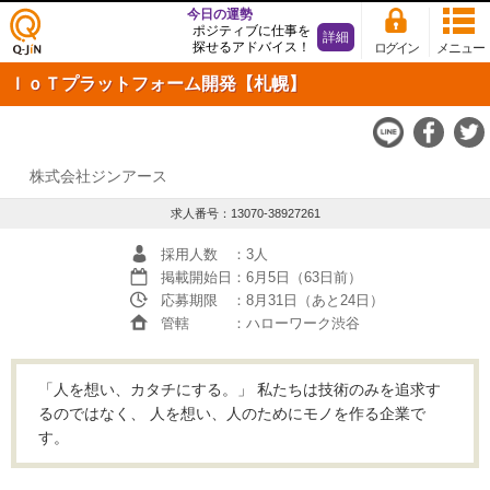
今日の運勢
ポジティブに仕事を
詳細
探せるアドバイス！
ログイン
メニュー
仕事
ＩｏＴプラットフォーム開発【札幌】
探し
の求
人サ
イト
Q-JiN
株式会社ジンアース
求人番号：13070-38927261
採用人数
：3人
掲載開始日
：6月5日（63日前）
応募期限
：8月31日（あと24日）
管轄
：ハローワーク渋谷
「人を想い、カタチにする。」 私たちは技術のみを追求す
るのではなく、 人を想い、人のためにモノを作る企業で
す。