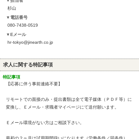
担当者
杉山
電話番号
080-7438-0519
Eメール
hr-tokyo@jinearth.co.jp
求人に関する特記事項
特記事項
【応募に伴う事前連絡不要】
リモートでの面接のみ・提出書類は全て電子媒体（ＰＤＦ等）に
変換し、Ｅメール・求職者マイページにて送付願います。
Ｅメール環境がない方はご相談下さい。
最初の２ヶ月は試用期間扱いになります（労働条件／同条件）。