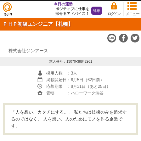
今日の運勢
ポジティブに仕事を
詳細
探せるアドバイス！
ログイン
メニュー
仕事
ＰＨＰ初級エンジニア【札幌】
探し
の求
人サ
イト
Q-JiN
株式会社ジンアース
求人番号：13070-38842961
採用人数
：3人
掲載開始日
：6月5日（62日前）
応募期限
：8月31日（あと25日）
管轄
：ハローワーク渋谷
「人を想い、カタチにする。」 私たちは技術のみを追求す
るのではなく、 人を想い、人のためにモノを作る企業で
す。