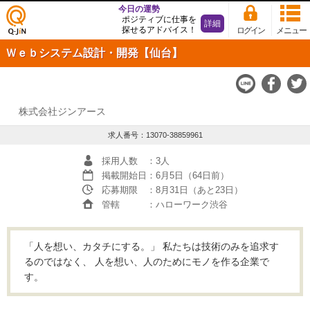
今日の運勢
ポジティブに仕事を
詳細
探せるアドバイス！
ログイン
メニュー
仕事
Ｗｅｂシステム設計・開発【仙台】
探し
の求
人サ
イト
Q-JiN
株式会社ジンアース
求人番号：13070-38859961
採用人数
：3人
掲載開始日
：6月5日（64日前）
応募期限
：8月31日（あと23日）
管轄
：ハローワーク渋谷
「人を想い、カタチにする。」 私たちは技術のみを追求す
るのではなく、 人を想い、人のためにモノを作る企業で
す。