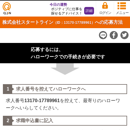
今日の運勢
ポジティブに仕事を
詳細
ログイン
メニュー
探せるアドバイス！
仕事
株式会社スタートライン
への応募方法
（ID：13170-17789961）
探し
の求
人サ
イト
応募するには、
Q-Ji
N
ハローワークでの手続きが必要です
求人番号を控えてハローワークへ
求人番号
13170-17789961
を控えて、最寄りのハローワ
ークへいらしてください。
求職申込書に記入