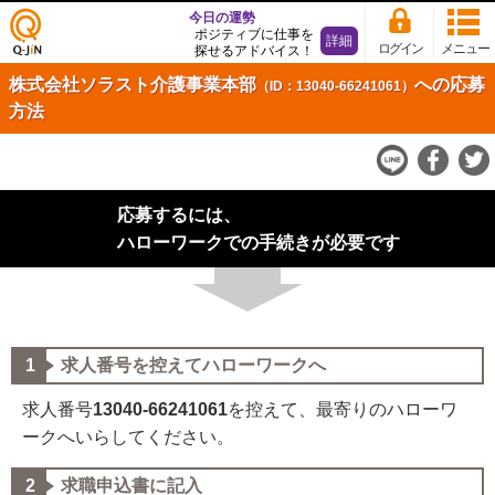
今日の運勢
ポジティブに仕事を
詳細
ログイン
メニュー
探せるアドバイス！
仕事
株式会社ソラスト介護事業本部
への応募
（ID：13040-66241061）
探し
方法
の求
人サ
イト
Q-Ji
N
応募するには、
ハローワークでの手続きが必要です
求人番号を控えてハローワークへ
求人番号
13040-66241061
を控えて、最寄りのハローワ
ークへいらしてください。
求職申込書に記入