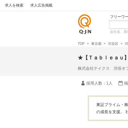
求人を検索
求人広告掲載
フリーワ
会社名、業
仕事探
しの求
TOP
東京都
渋谷区
人サイ
トQ-JiN
★【Ｔａｂｌｅａｕ
株式会社テイクス 渋谷オ
採用人数
：1人
掲
東証プライム・株
の成長を支援。 