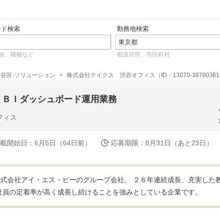
ード検索
勤務地検索
種、職種など
都道府県、市区町村
渋谷区-ソリューション
株式会社テイクス 渋谷オフィス（ID：13070-3878036
】ＢＩダッシュボード運用業務
フィス
載開始日
：6月5日（64日前）
応募期限
：8月31日（あと23日）
式会社アイ・エス・ビーのグループ会社。 ２６年連続成長、充実した
社員の定着率が高く成長し続けることを強みとしている企業です。