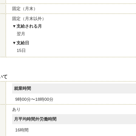
固定（月末）
固定（月末以外）
支給される月
翌月
支給日
15日
いて
就業時間
9時00分〜18時00分
あり
月平均時間外労働時間
16時間