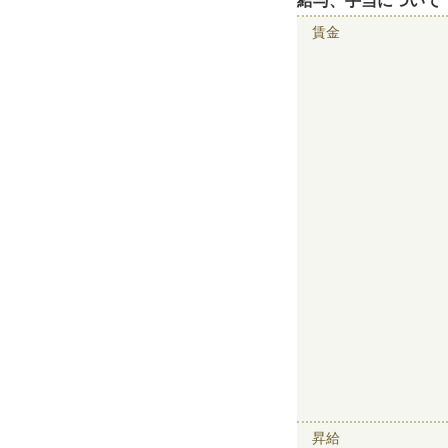
給与、手当について
賃金
昇給