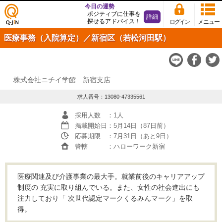
今日の運勢
ポジティブに仕事を
詳細
探せるアドバイス！
ログイン
メニュー
仕事
医療事務（入院算定）／新宿区（若松河田駅）
探し
の求
人サ
イト
Q-JiN
株式会社ニチイ学館 新宿支店
求人番号：13080-47335561
採用人数
：1人
掲載開始日
：5月14日（87日前）
応募期限
：7月31日（あと9日）
管轄
：ハローワーク新宿
医療関連及び介護事業の最大手。就業前後のキャリアアップ
制度の 充実に取り組んでいる。また、女性の社会進出にも
注力しており「 次世代認定マークくるみんマーク」を取
得。