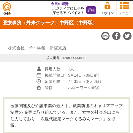
今日の運勢
ポジティブに仕事を
詳細
探せるアドバイス！
ログイン
メニュー
仕事
医療事務（外来クラーク）中野区（中野駅）
探し
の求
人サ
イト
Q-JiN
株式会社ニチイ学館 新宿支店
求人番号：13080-47338861
採用人数
：1人
掲載開始日
：5月14日（86日前）
応募期限
：7月31日（あと8日）
管轄
：ハローワーク新宿
医療関連及び介護事業の最大手。就業前後のキャリアアップ
制度の 充実に取り組んでいる。また、女性の社会進出にも
注力しており「 次世代認定マークくるみんマーク」を取
得。