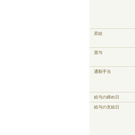
昇給
賞与
通勤手当
給与の締め日
給与の支給日