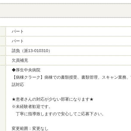
パート
パート
請負（派13-010310）
欠員補充
◆厚生中央病院
【病棟クラーク】病棟での書類授受、書類管理、スキャン業務、
話対応
★患者さんの対応が少ない部署になります★
※未経験者歓迎です。
丁寧に指導致しますので安心してご応募下さい。
変更範囲：変更なし