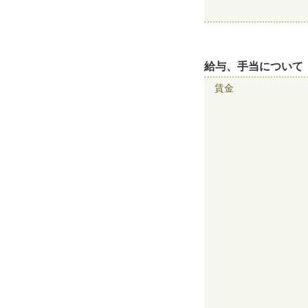
給与、手当について
賃金