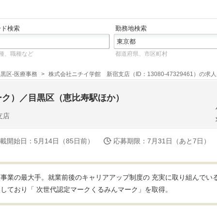
ード検索
勤務地検索
種、職種など
都道府県、市区町村
黒区-医療事務
株式会社ニチイ学館 新宿支店（ID：13080-47329461）の求人
ーク）／目黒区（恵比寿駅ほか）
支店
載開始日
：5月14日（85日前）
応募期限
：7月31日（あと7日）
事業の最大手。就業前後のキャリアアップ制度の 充実に取り組んでい
しており「 次世代認定マークくるみんマーク」を取得。