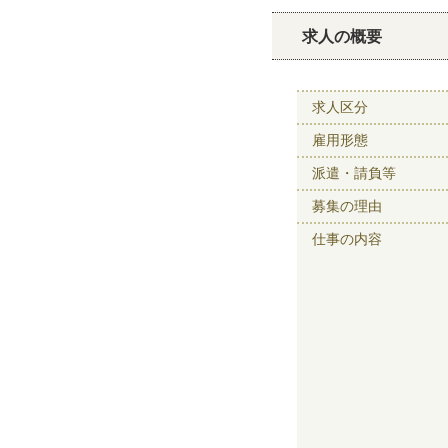
求人の概要
求人区分
雇用形態
派遣・請負等
募集の理由
仕事の内容