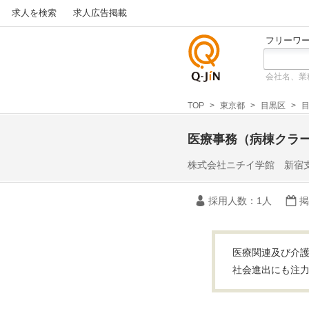
求人を検索
求人広告掲載
フリーワ
会社名、業
仕事探
しの求
TOP
東京都
目黒区
目
人サイ
トQ-JiN
医療事務（病棟クラ
株式会社ニチイ学館 新宿
採用人数
：1人
掲
医療関連及び介護
社会進出にも注力