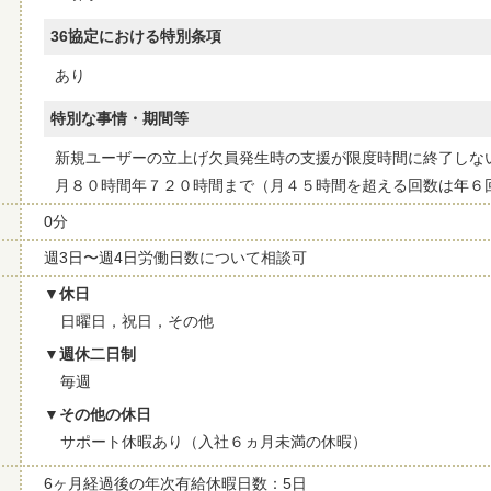
36協定における特別条項
あり
特別な事情・期間等
新規ユーザーの立上げ欠員発生時の支援が限度時間に終了しな
月８０時間年７２０時間まで（月４５時間を超える回数は年６
0分
週3日〜週4日労働日数について相談可
休日
日曜日，祝日，その他
週休二日制
毎週
その他の休日
サポート休暇あり（入社６ヵ月未満の休暇）
6ヶ月経過後の年次有給休暇日数：5日