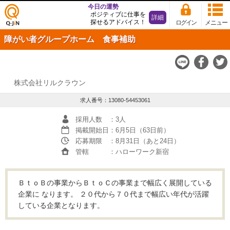
今日の運勢
ポジティブに仕事を
詳細
探せるアドバイス！
ログイン
メニュー
仕事
障がい者グループホーム 食事補助
探し
の求
人サ
イト
Q-JiN
株式会社リルクラウン
求人番号：13080-54453061
採用人数
：3人
掲載開始日
：6月5日（63日前）
応募期限
：8月31日（あと24日）
管轄
：ハローワーク新宿
ＢｔｏＢの事業からＢｔｏＣの事業まで幅広く展開している
企業に なります。 ２０代から７０代まで幅広い年代が活躍
している企業となります。