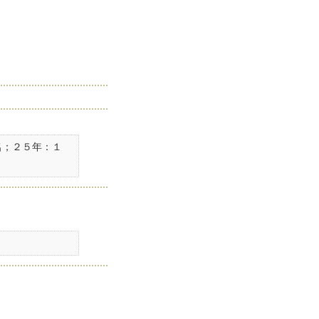
名；２５年：１