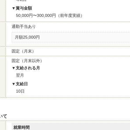
賞与金額
50,000円〜300,000円（前年度実績）
通勤手当あり
月額25,000円
固定（月末）
固定（月末以外）
支給される月
翌月
支給日
10日
いて
就業時間