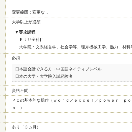
変更範囲：変更なし
大学以上が必須
専攻課程
ＥＪＵ全科目
大学院：文系経営学、社会学等、理系機械工学、熱力、材料
必須
日本語会話できる方・中国語ネイティブレベル
日本の大学・大学院入試経験者
資格不問
ＰＣの基本的な操作（ｗｏｒｄ／ｅｘｃｅｌ／ｐｏｗｅｒ ｐｏ
ｎｔ）
あり（３ヵ月）