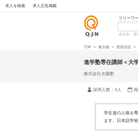
求人を検索
求人広告掲載
フリーワ
会社名、業
仕事探
しの求
TOP
東京都
世田谷区
人サイ
トQ-JiN
進学塾専任講師＜大
株式会社太陽塾
採用人数
：3人
掲
学生達の人格を尊
ます。日本語学校