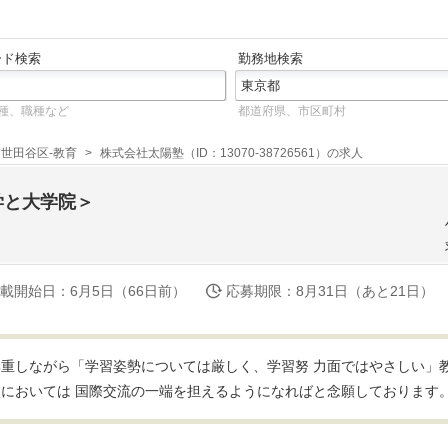
ード検索
勤務地検索
種、職種など
都道府県、市区町村
世田谷区-教育
株式会社太陽塾（ID：13070-38726561）の求人
学と大学院＞
載開始日
：6月5日（66日前）
応募期限
：8月31日（あと21日）
重しながら「学習姿勢については厳しく、学習努 力面ではやさしい」
においては 国際交流の一端を担えるようになればと念願しております