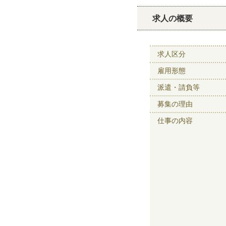
求人の概要
求人区分
雇用形態
派遣・請負等
募集の理由
仕事の内容