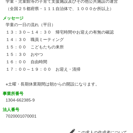
学童・児童館等の子育て支援施設及びその他公共施設の運営
（全国２５都府県・１１１自治体で、１０００か所以上）
メッセージ
学童の一日の流れ（平日）
１３：３０～１４：３０ 帰宅時間やお迎えの有無の確認
１４：３０ 職員ミーティング
１５：００ こどもたちの来所
１５：３０ おやつ
１６：００ 自由時間
１７：００～１９：００ お迎え・清掃
※土曜・長期休業期間は朝からの開設になります。
事業所番号
1304-662385-9
法人番号
7020001070001
この求人の作成者について