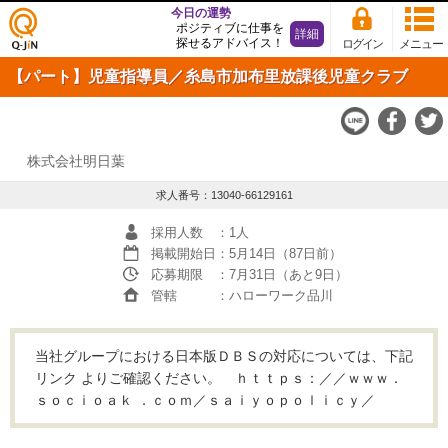
今日の運勢
ポジティブに仕事を
詳細
探せるアドバイス！
ログイン
メニュー
仕事
【パート】児童指導員／糸島市加布里放課後児童クラブ
探し
の求
人サ
イト
Q-JiN
株式会社明日葉
求人番号：13040-66129161
採用人数
：1人
掲載開始日
：5月14日（87日前）
応募期限
：7月31日（あと9日）
管轄
：ハローワーク品川
当社グループにおける日本版ＤＢＳの対応については、下記
リンク よりご確認ください。 ｈｔｔｐｓ：／／ｗｗｗ．
ｓｏｃｉｏａｋ ．ｃｏｍ／ｓａｉｙｏｐｏｌｉｃｙ／