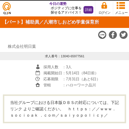
今日の運勢
ポジティブに仕事を
詳細
探せるアドバイス！
ログイン
メニュー
仕事
【パート】補助員／八潮市しおどめ学童保育所
探し
の求
人サ
イト
Q-JiN
株式会社明日葉
求人番号：13040-65977561
採用人数
：3人
掲載開始日
：5月14日（84日前）
応募期限
：7月31日（あと6日）
管轄
：ハローワーク品川
当社グループにおける日本版ＤＢＳの対応については、下記
リンク よりご確認ください。 ｈｔｔｐｓ：／／ｗｗｗ．
ｓｏｃｉｏａｋ ．ｃｏｍ／ｓａｉｙｏｐｏｌｉｃｙ／