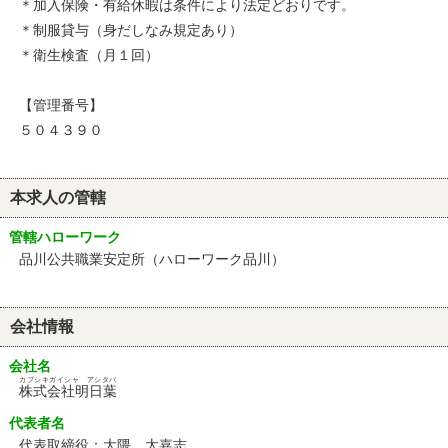
＊加入保険・有給休暇は条件により法定どおりです。
＊制服貸与（身だしなみ規定あり）
＊衛生検査（月１回）
【管理番号】
５０４３９０
本求人の管轄
管轄ハローワーク
品川公共職業安定所（ハローワーク品川）
会社情報
会社名
カブシキガイシャ アシタバ
株式会社明日葉
代表者名
代表取締役：大隈 太嘉志