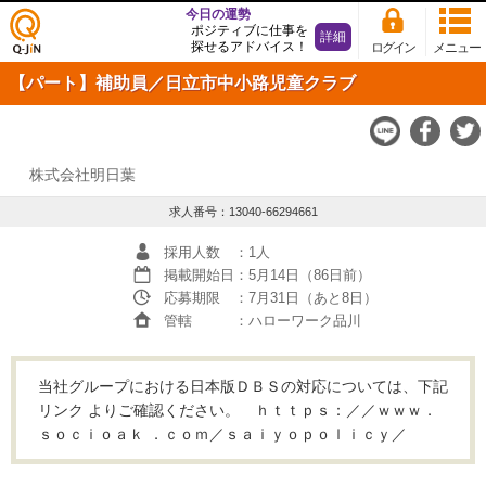
今日の運勢
ポジティブに仕事を
詳細
探せるアドバイス！
ログイン
メニュー
仕事
【パート】補助員／日立市中小路児童クラブ
探し
の求
人サ
イト
Q-JiN
株式会社明日葉
求人番号：13040-66294661
採用人数
：1人
掲載開始日
：5月14日（86日前）
応募期限
：7月31日（あと8日）
管轄
：ハローワーク品川
当社グループにおける日本版ＤＢＳの対応については、下記
リンク よりご確認ください。 ｈｔｔｐｓ：／／ｗｗｗ．
ｓｏｃｉｏａｋ ．ｃｏｍ／ｓａｉｙｏｐｏｌｉｃｙ／