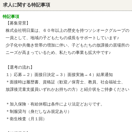
求人に関する特記事項
特記事項
【募集背景】
株式会社明日葉は、６０年以上の歴史を持つソシオークグループの
一員として、地域の子どもたちの成長をサポートしています♪
少子化や共働き世帯の増加に伴い、子どもたちの放課後の居場所の
ニーズが高まっているため、私たちの事業も拡大中です♪
【選考の流れ】
１）応募→２）面接日決定→３）面接実施→４）結果通知
＊面接時は履歴書、資格証（歓迎／保育士、教員、社会福祉士、
放課後児童支援員いずれかお持ちの方）と紹介状をご持参ください
＊加入保険・有給休暇は条件により法定どおりです。
＊制服貸与（身だしなみ規定あり）
＊衛生検査（月１回）