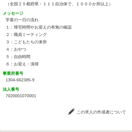
（全国２５都府県・１１１自治体で、１０００か所以上）
メッセージ
学童の一日の流れ
１：帰宅時間やお迎えの有無の確認
２：職員ミーティング
３：こどもたちの来所
４：おやつ
５：自由時間
６：お迎え・清掃
事業所番号
1304-662385-9
法人番号
7020001070001
この求人の作成者について