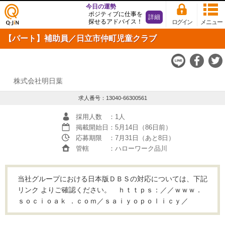
今日の運勢
ポジティブに仕事を
詳細
探せるアドバイス！
ログイン
メニュー
仕事
【パート】補助員／日立市仲町児童クラブ
探し
の求
人サ
イト
Q-JiN
株式会社明日葉
求人番号：13040-66300561
採用人数
：1人
掲載開始日
：5月14日（86日前）
応募期限
：7月31日（あと8日）
管轄
：ハローワーク品川
当社グループにおける日本版ＤＢＳの対応については、下記
リンク よりご確認ください。 ｈｔｔｐｓ：／／ｗｗｗ．
ｓｏｃｉｏａｋ ．ｃｏｍ／ｓａｉｙｏｐｏｌｉｃｙ／