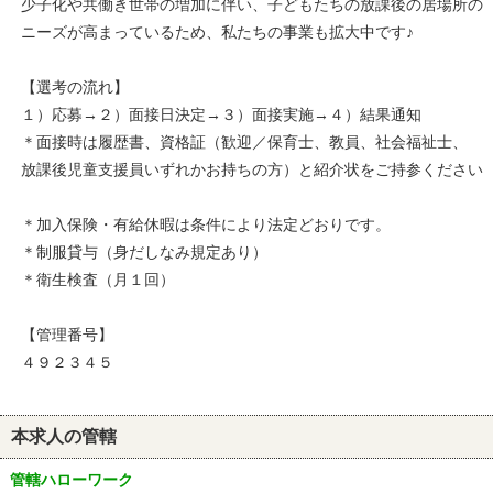
少子化や共働き世帯の増加に伴い、子どもたちの放課後の居場所の
ニーズが高まっているため、私たちの事業も拡大中です♪
【選考の流れ】
１）応募→２）面接日決定→３）面接実施→４）結果通知
＊面接時は履歴書、資格証（歓迎／保育士、教員、社会福祉士、
放課後児童支援員いずれかお持ちの方）と紹介状をご持参ください
＊加入保険・有給休暇は条件により法定どおりです。
＊制服貸与（身だしなみ規定あり）
＊衛生検査（月１回）
【管理番号】
４９２３４５
本求人の管轄
管轄ハローワーク