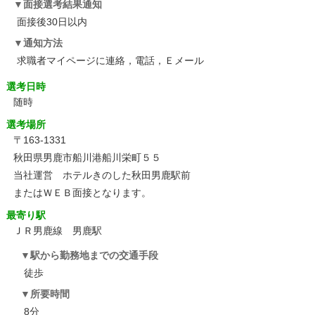
面接選考結果通知
面接後30日以内
通知方法
求職者マイページに連絡，電話，Ｅメール
選考日時
随時
選考場所
〒163-1331
秋田県男鹿市船川港船川栄町５５
当社運営 ホテルきのした秋田男鹿駅前
またはＷＥＢ面接となります。
最寄り駅
ＪＲ男鹿線 男鹿駅
駅から勤務地までの交通手段
徒歩
所要時間
8分