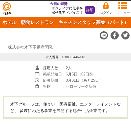
今日の運勢
ポジティブに仕事を
詳細
探せるアドバイス！
ログイン
メニュー
仕事
ホテル 朝食レストラン キッチンスタッフ募集（パート）
探し
の求
人サ
イト
Q-JiN
株式会社木下不動産開発
求人番号：13080-54462061
採用人数
：2人
掲載開始日
：6月5日（62日前）
応募期限
：8月31日（あと25日）
管轄
：ハローワーク新宿
木下グループは、住まい、医療福祉、エンターテイメントな
ど、 多岐にわたる事業を展開する総合生活企業です。