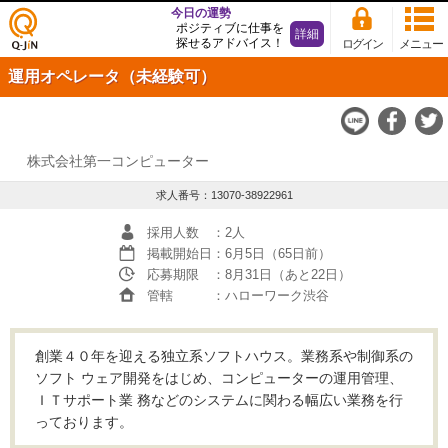
今日の運勢
ポジティブに仕事を
詳細
探せるアドバイス！
ログイン
メニュー
仕事
運用オペレータ（未経験可）
探し
の求
人サ
イト
Q-JiN
株式会社第一コンピューター
求人番号：13070-38922961
採用人数
：2人
掲載開始日
：6月5日（65日前）
応募期限
：8月31日（あと22日）
管轄
：ハローワーク渋谷
創業４０年を迎える独立系ソフトハウス。業務系や制御系の
ソフト ウェア開発をはじめ、コンピューターの運用管理、
ＩＴサポート業 務などのシステムに関わる幅広い業務を行
っております。