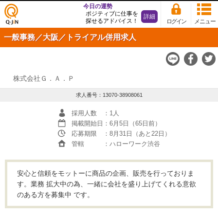
今日の運勢
ポジティブに仕事を
詳細
探せるアドバイス！
ログイン
メニュー
仕事
一般事務／大阪／トライアル併用求人
探し
の求
人サ
イト
Q-JiN
株式会社Ｇ．Ａ．Ｐ
求人番号：13070-38908061
採用人数
：1人
掲載開始日
：6月5日（65日前）
応募期限
：8月31日（あと22日）
管轄
：ハローワーク渋谷
安心と信頼をモットーに商品の企画、販売を行っておりま
す。業務 拡大中の為、一緒に会社を盛り上げてくれる意欲
のある方を募集中 です。