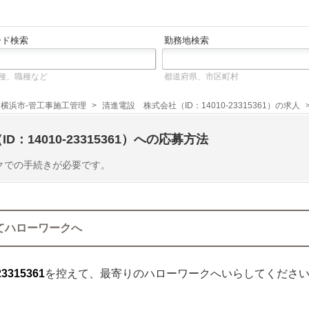
ード検索
勤務地検索
種、職種など
都道府県、市区町村
横浜市-管工事施工管理
清進電設 株式会社（ID：14010-23315361）の求人
ID：14010-23315361）
への応募方法
クでの手続きが必要です。
てハローワークへ
23315361
を控えて、最寄りのハローワークへいらしてくださ