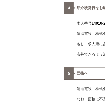
紹介状発行をお
求人番号
14010-
清進電設 株式
もし、求人票に
応募できるよう
面接へ
清進電設 株式
なお、面接に不