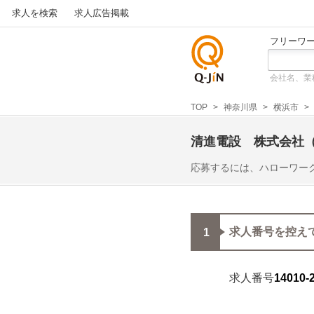
求人を検索
求人広告掲載
フリーワ
会社名、業
仕事探
しの求
TOP
神奈川県
横浜市
人サイ
トQ-JiN
清進電設 株式会社
（
応募するには、ハローワー
求人番号を控え
求人番号
14010-