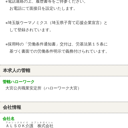
※電話連絡の上、履歴書等をご持参ください。
お電話にて面接日を設定いたします。
※埼玉版ウーマノミクス（埼玉県子育て応援企業宣言）と
して登録されています。
※採用時の「労働条件通知書」交付は、労基法第１５条に
基づく書面での労働条件明示で義務付けられています。
本求人の管轄
管轄ハローワーク
大宮公共職業安定所（ハローワーク大宮）
会社情報
会社名
アルソックカイゴ カブシキガイシャ
ＡＬＳＯＫ介護 株式会社