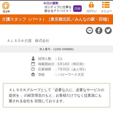
今日の運勢
ポジティブに仕事を
詳細
探せるアドバイス！
ログイン
メニュー
仕事
介護スタッフ（パート）［東京都北区／みんなの家・田端］
探し
の求
人サ
イト
Q-JiN
ＡＬＳＯＫ介護 株式会社
求人番号：11030-15908661
採用人数
：2人
掲載開始日
：5月14日（86日前）
応募期限
：7月31日（あと8日）
管轄
：ハローワーク大宮
ＡＬＳＯＫグループとして「必要な人に、必要なサービスの
提供を 」の経営理念のもと、お客様だけでなく従業員にも
愛される会社を 目指しております。