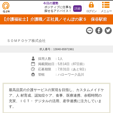
今日の運勢
ポジティブに仕事を
詳細
探せるアドバイス！
ログイン
メニュー
仕事
【介護福祉士】介護職／正社員／そんぽの家Ｓ 保谷駅前
探し
の求
人サ
イト
Q-JiN
ＳＯＭＰＯケア株式会社
求人番号：13040-65971961
採用人数
：1人
掲載開始日
：5月14日（87日前）
応募期限
：7月31日（あと9日）
管轄
：ハローワーク品川
最高品質の介護サービスの実現を目指し、カスタムメイドケ
ア、人 材育成、認知症ケア、食事、医療連携、余暇時間の
充実、ＩＣＴ・ デジタルの活用、産学連携に注力していま
す。