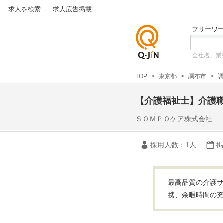
求人を検索
求人広告掲載
フリーワ
会社名、業
仕事探
しの求
TOP
東京都
調布市
人サイ
トQ-JiN
【介護福祉士】介護
ＳＯＭＰＯケア株式会社
採用人数
：1人
掲
最高品質の介護サ
携、余暇時間の充