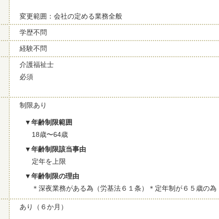
変更範囲：会社の定める業務全般
学歴不問
経験不問
介護福祉士
必須
制限あり
年齢制限範囲
18歳〜64歳
年齢制限該当事由
定年を上限
年齢制限の理由
＊深夜業務がある為（労基法６１条）＊定年制が６５歳の為
あり（６か月）