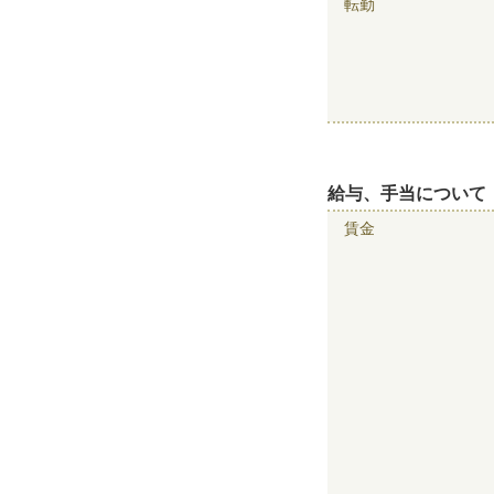
転勤
給与、手当について
賃金