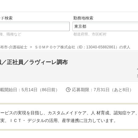
ード検索
勤務地検索
種、職種など
都道府県、市区町村
調布市-介護福祉士
ＳＯＭＰＯケア株式会社（ID：13040-65882861）の求人
職／正社員／ラヴィーレ調布
載開始日
：5月14日（86日前）
応募期限
：7月31日（あと8日）
ービスの実現を目指し、カスタムメイドケア、人 材育成、認知症ケア
実、ＩＣＴ・ デジタルの活用、産学連携に注力しています。