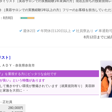
タイリスト［美容サロンでの実務経験1年未満の方］現在お持ちの技術習得レ
ト［美容サロンでの実務経験1年以上の方］フリーのお客様を担当していただきま
：8月8日
週休2日
年間休日120日以上
社員寮あり
車通勤
8月12日までに
リスト］
ＬＡＤＹ
- 奈良県奈良市
ク」
を重視する方にピッタリな会社です
が良い」という特徴があります
して働きやすい環境が整備されています［就業規則有り］ 美容師
と家族を大切に・・
- 正社員
280,000円