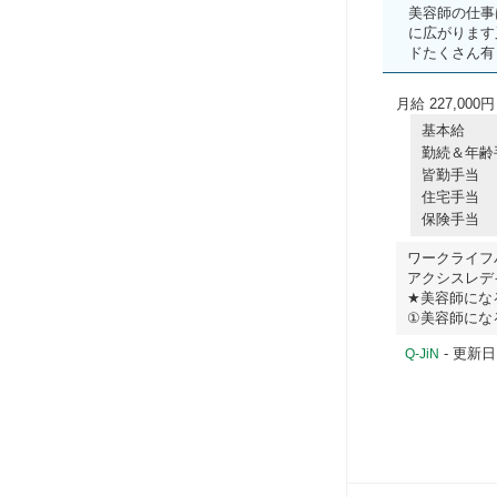
美容師の仕事
に広がります
ドたくさん有り
月給 227,000円
基本給
勤続＆年齢
皆勤手当
住宅手当
保険手当
ワークライフバ
アクシスレデ
★美容師にな
①美容師になる
- 更新日
Q-JiN