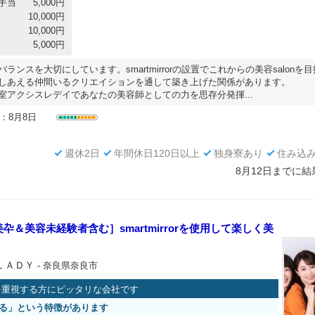
手当
5,000円
10,000円
10,000円
5,000円
ランスを大切にしています。smartmirrorの設置でこれからの美容salonを
しあえる仲間いるクリエイションを通して築き上げた関係があります。
室アクシスレデイであなたの美容師としての力を思存分発揮...
：8月8日
週休2日
年間休日120日以上
独身寮あり
住み込
8月12日までに
卆＆美容未経験者含む］smartmirrorを使用して楽しく美
ＬＡＤＹ
- 奈良県奈良市
を重視する方にピッタリな会社です
る」という特徴があります