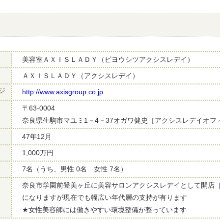
美容室ＡＸＩＳＬＡＤＹ（ビヨウシツアクシスレデイ）
ＡＸＩＳＬＡＤＹ（アクシスレデイ）
ジ
http://www.axisgroup.co.jp
〒63-0004
奈良県生駒市マユミ1－4－37オガワ健史［アクシスレデイオフ
47年12月
1,000万円
7名（うち、男性 0名 女性 7名）
奈良市学園前登美ヶ丘に美容サロンアクシスレデイとして開店［
になりますが現在でも幅広い年代層の支持が有ります
★女性美容師には働きやすい環境整備が整っています