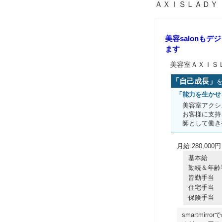
ＡＸＩＳＬＡＤＹ
美容salonもデ
ます
美容室ＡＸＩＳ
「自己成長」
「能力を生かせ
美容室アクシ
お客様に支持
師として働きや
月給 280,000円
基本給
勤続＆年齢
皆勤手当
住宅手当
保険手当
smartmi