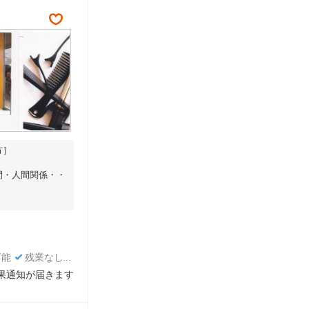
方］
間・人間関係・・
可能
残業なし
結果通知が届きます