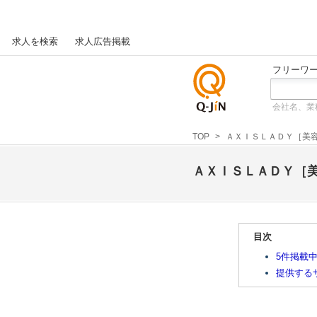
求人を検索
求人広告掲載
フリーワ
会社名、業
仕事探
しの求
TOP
ＡＸＩＳＬＡＤＹ［美
人サイ
トQ-JiN
ＡＸＩＳＬＡＤＹ［
目次
5件掲載
提供する