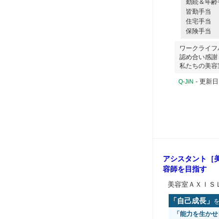
勤続＆年齢
皆勤手当
住宅手当
保険手当
ワークライフバ
認め合い感謝
私たちの美容
- 更新日
Q-JiN
アシスタント［美
容師を目指す
美容室ＡＸＩＳ
「自己成長」
「能力を生かせ