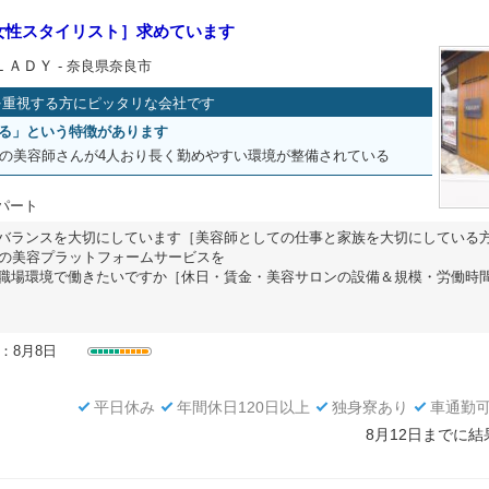
女性スタイリスト］求めています
ＬＡＤＹ
- 奈良県奈良市
を重視する方にピッタリな会社です
る」という特徴があります
務の美容師さんが4人おり長く勤めやすい環境が整備されている
 パート
バランスを大切にしています［美容師としての仕事と家族を大切にしている
rrorでの美容プラットフォームサービスを
職場環境で働きたいですか［休日・賃金・美容サロンの設備＆規模・労働時
：8月8日
平日休み
年間休日120日以上
独身寮あり
車通勤
8月12日までに