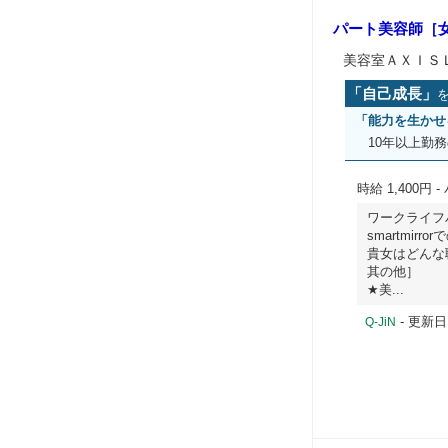
パート美容師［
美容室ＡＸＩＳ
「自己成長」
「能力を生かせ
10年以上勤
時給 1,400円
-
ワークライフ
smartmi
貴女はどんな
其の他］
★美...
- 更新日
Q-JiN