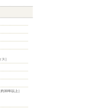
ィス］
約30年以上］