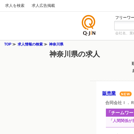
求人を検索
求人広告掲載
フリーワ
会社名、業
仕事探
しの求
TOP
求人情報の検索
神奈川県
人サイ
神奈川県の求人
トQ-JiN
販売業
合同会社Ｉ．
「チームワー
「人間関係が