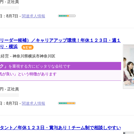
0円
- 正社員
日：8月7日 -
関連求人情報
リーダー候補）／キャリアアップ環境！年休１２３日・週１
り・横浜
え経営
- 神奈川県横浜市神奈川区
ク」
を重視する方にピッタリな会社です
気が良い」という特徴があります
0円
- 正社員
日：8月7日 -
関連求人情報
タント／年休１２３日・賞与あり！チーム制で相談しやすい