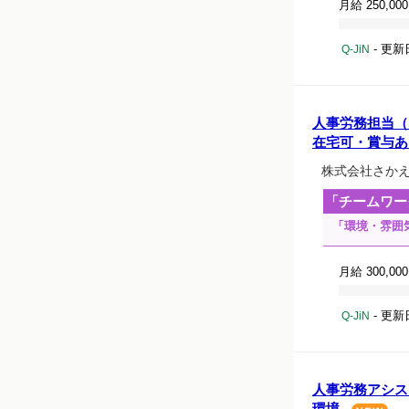
月給 250,00
- 更新
Q-JiN
人事労務担当（
在宅可・賞与あ
株式会社さか
「チームワー
「環境・雰囲
月給 300,00
- 更新
Q-JiN
人事労務アシス
環境