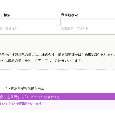
ード検索
勤務地検索
種、職種など
都道府県、市区町村
勤務地が神奈川県の求人は、株式会社 健康倶楽部をはじめ86653件あります
まずは最新の求人をピックアップし、ご紹介いたします。
Ｒ．Ｃ
- 神奈川県相模原市南区
ク」
を重視する方にピッタリな会社です
良い」という特徴があります