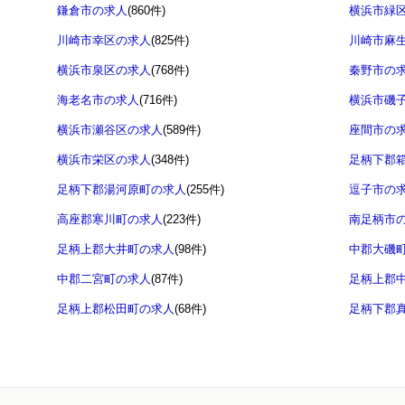
鎌倉市の求人
(860件)
横浜市緑
川崎市幸区の求人
(825件)
川崎市麻
横浜市泉区の求人
(768件)
秦野市の
海老名市の求人
(716件)
横浜市磯
横浜市瀬谷区の求人
(589件)
座間市の
横浜市栄区の求人
(348件)
足柄下郡
足柄下郡湯河原町の求人
(255件)
逗子市の
高座郡寒川町の求人
(223件)
南足柄市
足柄上郡大井町の求人
(98件)
中郡大磯
中郡二宮町の求人
(87件)
足柄上郡
足柄上郡松田町の求人
(68件)
足柄下郡