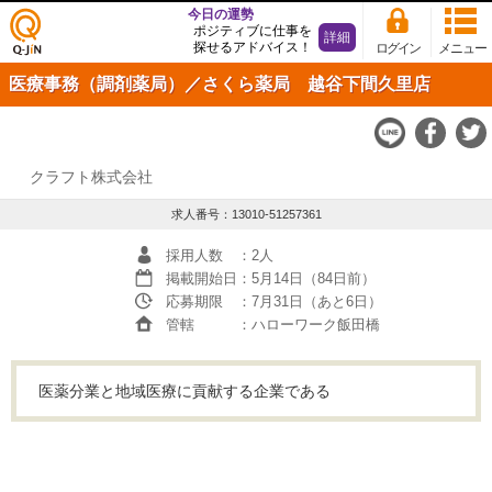
今日の運勢
ポジティブに仕事を
詳細
探せるアドバイス！
ログイン
メニュー
仕事
医療事務（調剤薬局）／さくら薬局 越谷下間久里店
探し
の求
人サ
イト
Q-JiN
クラフト株式会社
求人番号：13010-51257361
採用人数
：2人
掲載開始日
：5月14日（84日前）
応募期限
：7月31日（あと6日）
管轄
：ハローワーク飯田橋
医薬分業と地域医療に貢献する企業である