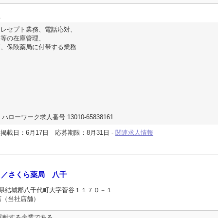
員
、レセプト業務、電話応対、
品等の在庫管理、
ど、保険薬局に付帯する業務
ハローワーク求人番号 13010-65838161
-
掲載日：6月17日
応募期限：8月31日
-
関連求人情報
Ｐ／さくら薬局 八千
城県結城郡八千代町大字菅谷１１７０－１
店（当社店舗）
貢献する企業である