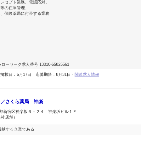
、レセプト業務、電話応対、
品等の在庫管理、
ど、保険薬局に付帯する業務
ローワーク求人番号 13010-65825561
-
掲載日：6月17日
応募期限：8月31日
-
関連求人情報
Ｐ／さくら薬局 神楽
京都新宿区神楽坂６－２４ 神楽坂ビル１Ｆ
当社店舗）
貢献する企業である