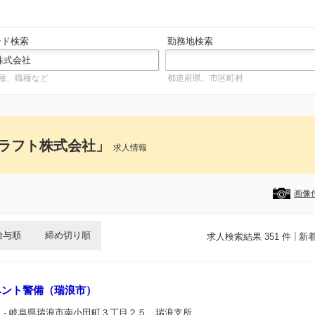
ード検索
勤務地検索
種、職種など
都道府県、市区町村
ラフト株式会社」
求人情報
画像
給与順
締め切り順
求人検索結果 351 件
新
ベント警備（瑞浪市）
社
- 岐阜県瑞浪市南小田町３丁目２５ 瑞浪支所