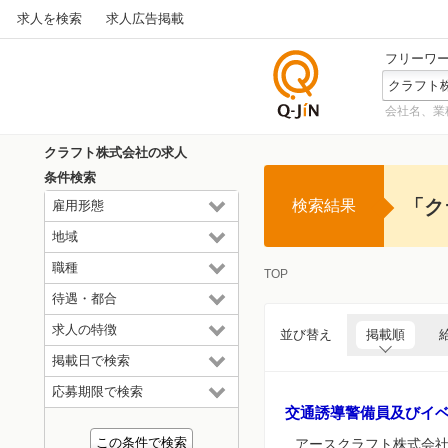
求人を検索
求人広告掲載
フリーワ
会社名、業
仕事探
しの求
クラフト株式会社の求人
人サイ
条件検索
トQ-JiN
「ク
検索結果
雇用形態
地域
職種
TOP
待遇・都合
求人の特徴
並び替え
掲載順
掲載日で検索
応募期限で検索
交通誘導警備員及びイ
アースクラフト株式会