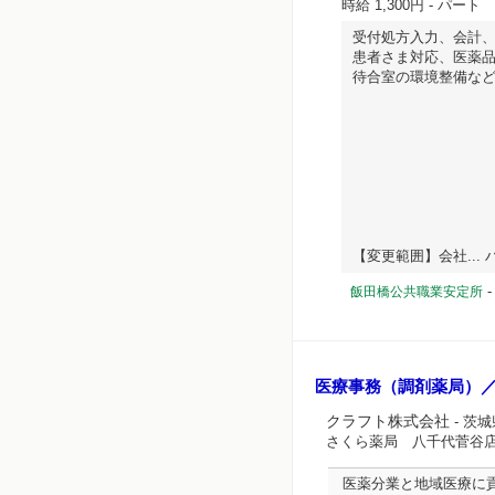
時給 1,300円
- パート
受付処方入力、会計
患者さま対応、医薬
待合室の環境整備な
【変更範囲】会社... ハ
飯田橋公共職業安定所
医療事務（調剤薬局）
クラフト株式会社
- 茨
さくら薬局 八千代菅谷
医薬分業と地域医療に