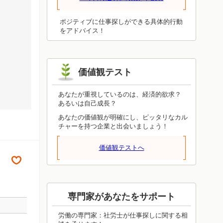
を整えながら伸び続けるので、諦めさえ
しなければ進み続けます。投げ出してし
まったらそこで終了です。焦って無理を
ポジティブに仕事探しができる具体的行動
押し通さず、しっかり根差していけるよ
をアドバイス！
うに状況を整えてください。それが前進
につながります。
価値観テスト
あなたが重視しているのは、経済的欲求？
あるいは自己成長？
あなたの価値観が明確にし、ピッタリなカル
チャーを持つ企業と出会いましょう！
価値観テストへ
専門家があなたをサポート
労働の専門家：社労士が仕事探しに関する相