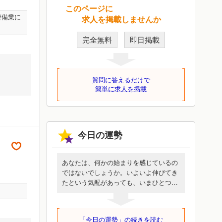
このページに
警備業に
求人を掲載しませんか
完全無料
即日掲載
質問に答えるだけで
簡単に求人を掲載
今日の運勢
あなたは、何かの始まりを感じているの
ではないでしょうか。いよいよ伸びてき
たという気配があっても、いまひとつ乗
りきれないような、抑制されているよう
な抵抗感があるかもしれません。しか
し、いま始めることは時間をかけて環境
「今日の運勢」の続きを読む