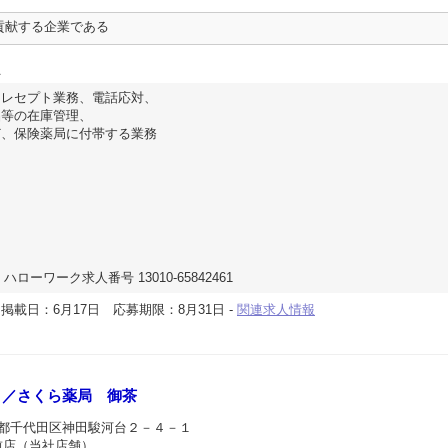
貢献する企業である
員
、レセプト業務、電話応対、
品等の在庫管理、
ど、保険薬局に付帯する業務
ハローワーク求人番号 13010-65842461
-
掲載日：6月17日
応募期限：8月31日
-
関連求人情報
Ａ／さくら薬局 御茶
京都千代田区神田駿河台２－４－１
前店（当社店舗）