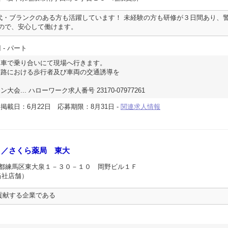
代・ブランクのある方も活躍しています！ 未経験の方も研修が３日間あり、
るので、安心して働けます。
円
- パート
用車で乗り合いにて現場へ行きます。
道路における歩行者及び車両の交通誘導を
。
... ハローワーク求人番号 23170-07977261
-
掲載日：6月22日
応募期限：8月31日
-
関連求人情報
Ｐ／さくら薬局 東大
京都練馬区東大泉１－３０－１０ 岡野ビル１Ｆ
当社店舗）
貢献する企業である