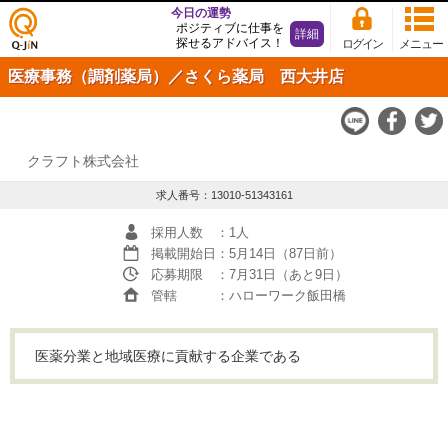
今日の運勢
ポジティブに仕事を
詳細
探せるアドバイス！
ログイン
メニュー
仕事
医療事務（調剤薬局）／さくら薬局 西大井店
探し
の求
人サ
イト
Q-JiN
クラフト株式会社
求人番号：13010-51343161
採用人数
：1人
掲載開始日
：5月14日（87日前）
応募期限
：7月31日（あと9日）
管轄
：ハローワーク飯田橋
医薬分業と地域医療に貢献する企業である