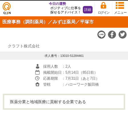
今日の運勢
ポジティブに仕事を
詳細
探せるアドバイス！
ログイン
メニュー
仕事
医療事務（調剤薬局）／みずほ薬局／平塚市
探し
の求
人サ
イト
Q-JiN
クラフト株式会社
求人番号：13010-51284461
採用人数
：2人
掲載開始日
：5月14日（85日前）
応募期限
：7月31日（あと7日）
管轄
：ハローワーク飯田橋
医薬分業と地域医療に貢献する企業である