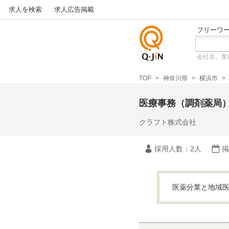
求人を検索
求人広告掲載
フリーワ
会社名、業
仕事探
しの求
TOP
神奈川県
横浜市
人サイ
トQ-JiN
医療事務（調剤薬局
クラフト株式会社
採用人数
：2人
掲
医薬分業と地域