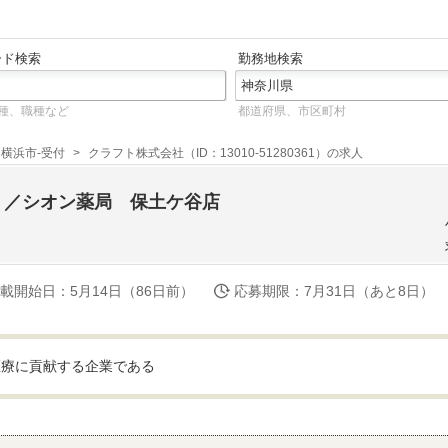
ード検索
勤務地検索
種、職種など
都道府県、市区町村
横浜市-受付
クラフト株式会社（ID：13010-51280361）の求人
）／シオン薬局 保土ケ谷店
載開始日
：5月14日（86日前）
応募期限
：7月31日（あと8日）
医療に貢献する企業である