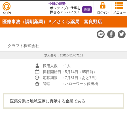
今日の運勢
ポジティブに仕事を
詳細
探せるアドバイス！
ログイン
メニュー
仕事
医療事務（調剤薬局）Ｐ／さくら薬局 富良野店
探し
の求
人サ
イト
Q-JiN
クラフト株式会社
求人番号：13010-51407161
採用人数
：1人
掲載開始日
：5月14日（85日前）
応募期限
：7月31日（あと7日）
管轄
：ハローワーク飯田橋
医薬分業と地域医療に貢献する企業である