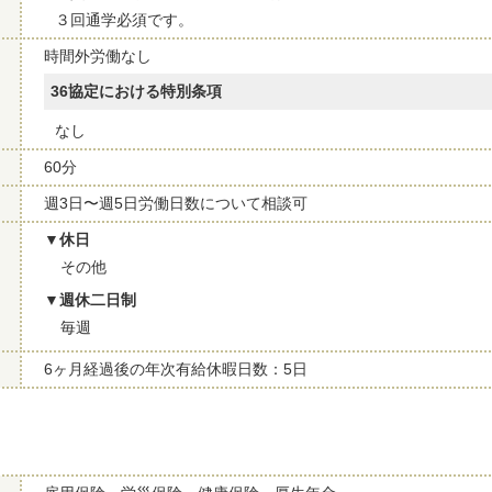
３回通学必須です。
時間外労働なし
36協定における特別条項
なし
60分
週3日〜週5日労働日数について相談可
休日
その他
週休二日制
毎週
6ヶ月経過後の年次有給休暇日数：5日