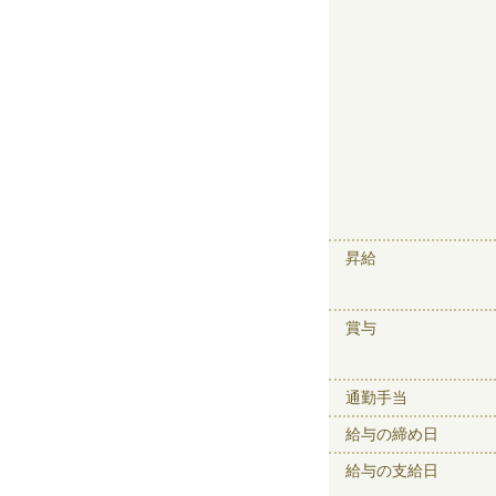
昇給
賞与
通勤手当
給与の締め日
給与の支給日