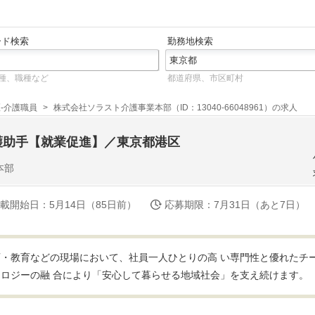
ード検索
勤務地検索
種、職種など
都道府県、市区町村
-介護職員
株式会社ソラスト介護事業本部（ID：13040-66048961）の求人
護助手【就業促進】／東京都港区
本部
載開始日
：5月14日（85日前）
応募期限
：7月31日（あと7日）
・教育などの現場において、社員一人ひとりの高 い専門性と優れたチ
ロジーの融 合により「安心して暮らせる地域社会」を支え続けます。