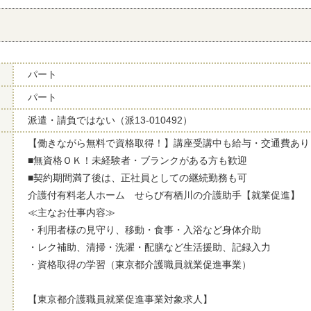
パート
パート
派遣・請負ではない（派13-010492）
【働きながら無料で資格取得！】講座受講中も給与・交通費あり
■無資格ＯＫ！未経験者・ブランクがある方も歓迎
■契約期間満了後は、正社員としての継続勤務も可
介護付有料老人ホーム せらび有栖川の介護助手【就業促進】
≪主なお仕事内容≫
・利用者様の見守り、移動・食事・入浴など身体介助
・レク補助、清掃・洗濯・配膳など生活援助、記録入力
・資格取得の学習（東京都介護職員就業促進事業）
【東京都介護職員就業促進事業対象求人】