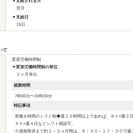
支給される月
翌月
支給日
15日
いて
変形労働時間制
変形労働時間制の単位
１ヶ月単位
就業時間
7時00分〜20時30分
特記事項
実働８時間のシフト制◆週２０時間以上であれば、８ｈ×週３
５ｈ×週４日などシフト相談可。
※資格取得まで約１～３ヵ月間は、９：３０～１７：３０で週