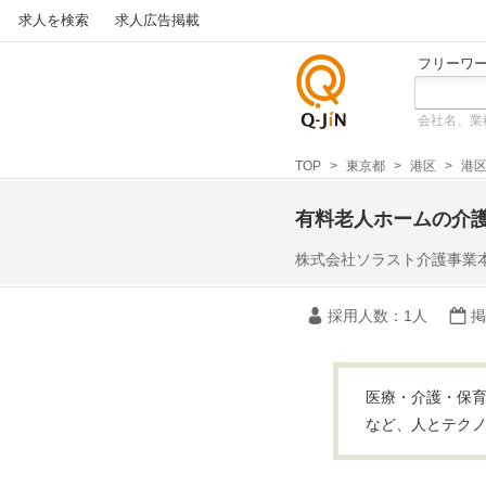
求人を検索
求人広告掲載
フリーワ
会社名、業
仕事探
しの求
TOP
東京都
港区
港区
人サイ
トQ-JiN
有料老人ホームの介
株式会社ソラスト介護事業
採用人数
：1人
掲
医療・介護・保育
など、人とテクノ