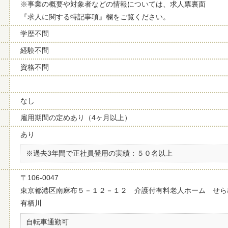
※事業の概要や対象者などの情報については、求人票裏面
『求人に関する特記事項』欄をご覧ください。
学歴不問
経験不問
資格不問
なし
雇用期間の定めあり（4ヶ月以上）
あり
※過去3年間で正社員登用の実績：５０名以上
〒106-0047
東京都港区南麻布５－１２－１２ 介護付有料老人ホーム せら
有栖川
自転車通勤可