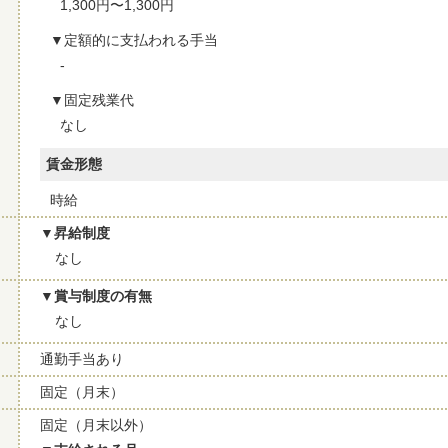
1,300円〜1,300円
定額的に支払われる手当
-
固定残業代
なし
賃金形態
時給
昇給制度
なし
賞与制度の有無
なし
通勤手当あり
固定（月末）
固定（月末以外）